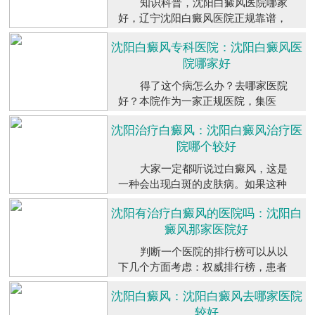
知识科普，沈阳白癜风医院哪家
那么白癜风怎么治疗会比较省钱白斑
好，辽宁沈阳白癜风医院正规靠谱，
早期积极治疗，会更...
【详细】
早期白癜风看起来并不严重，所以很
沈阳白癜风专科医院：沈阳白癜风医
多病人也没有及时治疗，而且自己的
院哪家好
白癜风一旦扩散，看起来就会很严
重，治疗起来也很困难，属于疑难杂
得了这个病怎么办？去哪家医院
症，每个人都需要在生病后...
【详细】
好？本院作为一家正规医院，集医
疗、教学、科研、预防、康复为一
沈阳治疗白癜风：沈阳白癜风治疗医
体，配备有专业医师团队，设备设
院哪个较好
施，中西医结合优势互补，为广大百
姓提供专业的医疗服务。下面推荐一
大家一定都听说过白癜风，这是
些与你相关的内容。沈阳...
【详细】
一种会出现白斑的皮肤病。如果这种
疾病发病了，对病人的生活和健康都
沈阳有治疗白癜风的医院吗：沈阳白
会有很大的影响，而且不像其它皮肤
癜风那家医院好
病，白癜风很容易扩散，所以治疗不
能耽误，但治疗的医院可以谨慎选
判断一个医院的排行榜可以从以
择，医疗精选，沈阳的白...
【详细】
下几个方面考虑：权威排行榜，患者
口碑，医疗水平，服务品质，科研实
沈阳白癜风：沈阳白癜风去哪家医院
力。不同的排行榜机构和评估指标会
较好
存在一定的差异，因此排行榜结果也