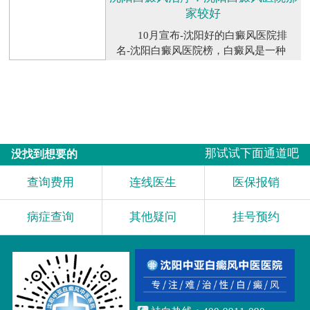
家较好
性。参考相关权威杂志、报纸和网站
上的排名榜。这些排名榜都是由专业
10月宣布-沈阳好的白癜风医院排
的机构或组织评选发布的，信...
【详
名-沈阳白癜风医院榜，白癜风是一种
细】
皮肤色素脱失性疾病，由多种因素共
同作用，与免疫力密切相关。当白癜
风患者出现这些症状时，他们应该注
意自己的免疫力。从长远来看，这不
仅不利于白斑的治疗，而且会加剧白
斑的...
【详细】
那试试下面通道吧
没找到想要的
查询费用
连线医生
医保报销
病症查询
其他疑问
挂号预约