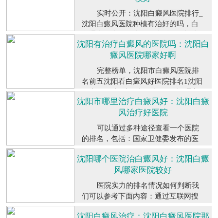
会有所不同。此外，医院的排行榜也
实时公开：沈阳白癜风医院排行_
不是一成不变的，随着医疗技术的不
沈阳白癜风医院种植有治好的吗，白
断发展和医疗...
【详细】
斑通常发生在白癜风发病后的局部皮
沈阳有治疗白癜风的医院吗：沈阳白
肤上。白斑生长在身体的任何部位，
癜风医院哪家好啊
而且随着病情的恶化，很容易增加、
变大、变深。实时公开：沈阳白癜风
完整榜单，沈阳市白癜风医院排
医院排行_沈阳...
【详细】
名前五沈阳看白癜风好医院排名1沈阳
白癜风医院2沈阳市白癜风医院3辽宁
沈阳市哪里治疗白癜风好：沈阳白癜
沈阳白癜风医院4沈阳白癜风专科医
风治疗好医院
院，除及时采取治疗措施外，病人还
应积极配合医生进行治疗，而且在治
可以通过多种途径查看一个医院
疗时也要做好护理措施，这样才能使
的排名，包括：国家卫健委发布的医
白癜风消失。...
【详细】
院排名，相关机构发布的医院排名，
沈阳哪个医院治白癜风好：沈阳白癜
患者口碑和评价，医疗水平的评估，
风哪家医院较好
服务品质的评估，科研实力的评估。
不同的排名机构和评估指标会存在一
医院实力的排名情况如何判断我
定的差异，因此排名结果也会有所不
们可以参考下面内容：通过互联网搜
同...
【详细】
索引擎来查找各种医院排名榜。当
沈阳白癜风治疗：沈阳白癜风医院那
然，您需要慎重考虑信息来源的可靠