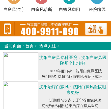
白癜风治疗
白癜风诊断
白癜风病因
来院路线
当前页面：
首页
>
热点关注
>
沈阳白癜风专科医院：沈阳白癜风医
院那个比较好
2023年度口碑：沈阳白癜风医院
热门排名-沈阳治疗白癜风医院正式公
布，沈阳白癜风医院有哪些？沈阳看
沈阳治疗白癜风：沈阳白癜风医院哪
白癜风的医院有1、沈阳中亚白癜风医
家更好
院2、沈阳白癜风3、沈阳交大第二附
属医院4、沈阳中亚白癜风专科医院
近期排名盘点：辽宁看白癜风医
等。选择白癜风医院时，需要考虑多
院“榜单”详情-辽宁治疗白癜风医院
方面因素...
【详细】