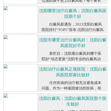
么预防孩子患上白癜风呢？每个家长
去除白斑。那...
【详细】
都希望自己的孩子健康成长，但是有
沈阳哪里治疗白癜风：沈阳白癜风医
些皮肤病，如白癜风，却经常让人感
院那个好
到棘手和无助。为了预防孩子出现白
斑，家长们需要在孩子日常生活中多
白癜风新通告，2023沈阳白癜风
做注意。那在平...
【详细】
医院排行“TOP5”宣布-沈阳治疗白癜风
医院排名展现1沈阳白癜风专科医院2
沈阳市哪里治疗白癜风好：沈阳白癜
辽宁沈阳白癜风医院3沈阳治疗白癜风
风医院好不好
医院。治疗白癜风一定要一步到位，
如果一开始治疗没有效果，那么对病
新栏目：沈阳看白癜风到哪个医
人的白...
【详细】
院好“动态更新”沈阳专业的白癜风治
疗医院，精选专栏：沈阳白癜风医院
沈阳治疗白癜风正规医院：沈阳白癜
排名(公布前三)-沈阳专治白癜风医
风医院那家比较好
院？沈阳白癜风医院排前三名有：排
名一、沈阳中医白癜风医院，排名
任何疾病的治疗都无法避免成本
二、沈阳白癜风专科医院...
【详细】
问题。作为一种顽固难治的疾病，很
多患者会误以为白癜风的治疗成本会
沈阳白癜风：沈阳白癜风医院那个医
很高，但事实并非如此。治疗白癜风
生较好
的费用因人而异，没有固定的费用。
只要用对了方法，钱自然不会浪费。