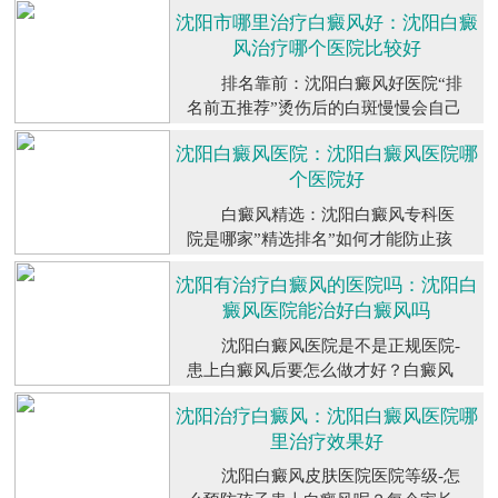
（预约），沈阳白癜风医院哪家比较
沈阳市哪里治疗白癜风好：沈阳白癜
好？沈阳专业的白癜风医院有1、沈阳
风治疗哪个医院比较好
白癜风医院2、沈阳白癜风3、沈阳正
规白癜风医院4、沈阳白癜风专科医
排名靠前：沈阳白癜风好医院“排
院。选择白...
【详细】
名前五推荐”烫伤后的白斑慢慢会自己
好吗？沈阳白癜风医院排名：1、沈阳
沈阳白癜风医院：沈阳白癜风医院哪
白癜风医院2、沈阳白癜风3、沈阳正
个医院好
规白癜风医院4、沈阳白癜风专科医
院。烫伤后的皮肤问题，是大多数人
白癜风精选：沈阳白癜风专科医
都曾经遇到...
【详细】
院是哪家”精选排名”如何才能防止孩
子患上白癜风？沈阳哪个白癜风医院
沈阳有治疗白癜风的医院吗：沈阳白
好？1、沈阳白癜风医院2、沈阳白癜
癜风医院能治好白癜风吗
风3、沈阳正规白癜风医院4、沈阳白
癜风专科医院。当父母发现孩子的皮
沈阳白癜风医院是不是正规医院-
肤上出现了不寻常的白斑时，心中的
患上白癜风后要怎么做才好？白癜风
焦虑难以言...
【详细】
并非不能治好，只是因为我们使用了
沈阳治疗白癜风：沈阳白癜风医院哪
错误的方法，所以导致了长期治疗的
里治疗效果好
不良情况。白癜风的治疗方法和时间
与疾病密切相关，我们需要掌握科学
沈阳白癜风皮肤医院医院等级-怎
的方法，合理治疗白斑，以便有机会